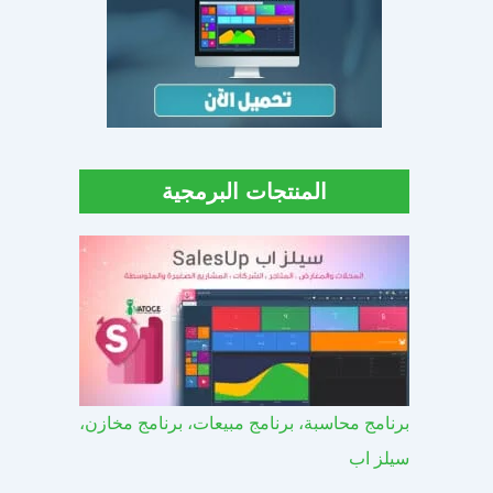
المنتجات البرمجية
برنامج محاسبة، برنامج مبيعات، برنامج مخازن،
سيلز اب