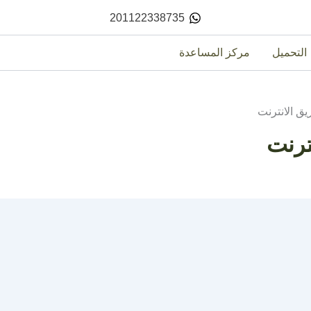
201122338735
التحميل
مركز المساعدة
يق الانترنت
ترنت