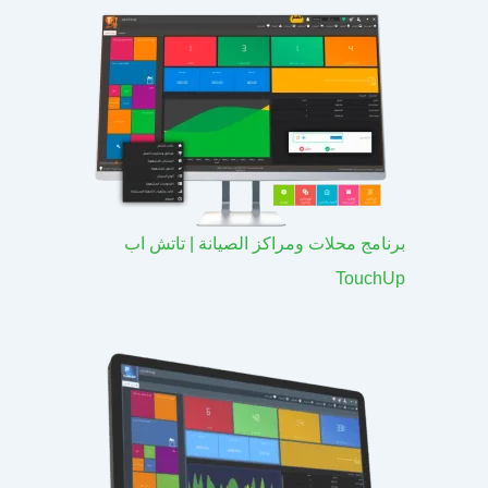
برنامج محلات ومراكز الصيانة | تاتش اب
TouchUp