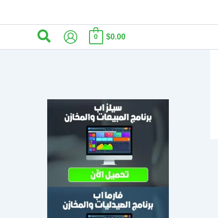
البحث
$0.00
0